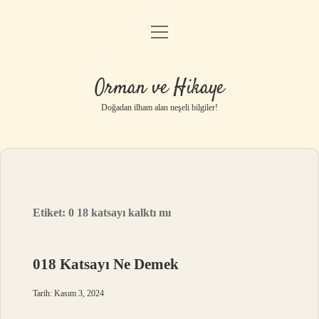
menüyü
Anasayfa
aç
Gizlilik Politikası
Orman ve Hikaye
Yasal Uyarı
Doğadan ilham alan neşeli bilgiler!
Hakkımızda
Etiket:
0 18 katsayı kalktı mı
018 Katsayı Ne Demek
Tarih: Kasım 3, 2024