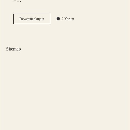
=…
018
Devamını okuyun
2 Yorum
Katsayı
Ne
Demek
Sitemap