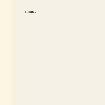
Vardır
Sitemap