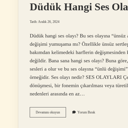
Düdük Hangi Ses Ola
Tarih: Aralık 26, 2024
Düdük hangi ses olayı? Bu ses olayına “ünsüz 
değişimi yumuşama mı? Özellikle ünsüz sertleş
bakımdan kelimedeki harflerin değişmesinden
değildir. Bana sana hangi ses olayı? Buna göre
sesleri a olur ve bu ses olayına “ünlü değişimi
örneğidir. Ses olayı nedir? SES OLAYLARI Çeş
dönüşmesi, bir fonemin çıkarılması veya türetilm
nedenleri arasında en az…
Düdük
Devamını okuyun
Yorum Bırak
Hangi
Ses
Olayı