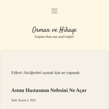
menüyü
Anasayfa
aç
Gizlilik Politikası
Orman ve Hikaye
Yasal Uyarı
Doğadan ilham alan neşeli bilgiler!
Hakkımızda
Etiket:
Akciğerleri açmak için ne yapmalı
Astım Hastasının Nefesini Ne Açar
Tarih: Kasım 3, 2024