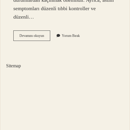
durumlardan kaçınmak önemlidir. Ayrıca, astım
semptomları düzenli tıbbi kontroller ve
düzenli…
Astım
Devamını okuyun
Yorum Bırak
Hastasının
Nefesini
Ne
Açar
Sitemap