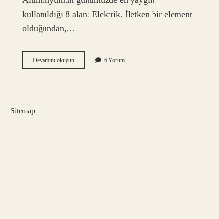
Alüminyumun günümüzde en yaygın
kullanıldığı 8 alan: Elektrik. İletken bir element
olduğundan,…
Alüminyum
Devamını okuyun
6 Yorum
Özellikleri
Nelerdir
Sitemap