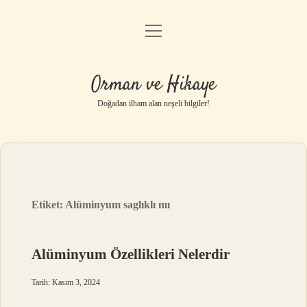
menüyü
Anasayfa
aç
Gizlilik Politikası
Orman ve Hikaye
Yasal Uyarı
Doğadan ilham alan neşeli bilgiler!
Hakkımızda
Etiket:
Alüminyum saglıklı mı
Alüminyum Özellikleri Nelerdir
Tarih: Kasım 3, 2024