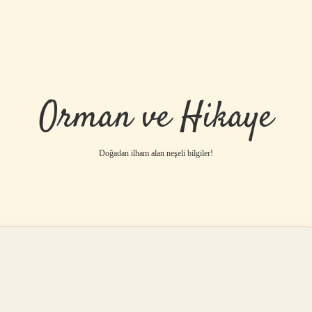
Orman ve Hikaye
Doğadan ilham alan neşeli bilgiler!
betci
vdca