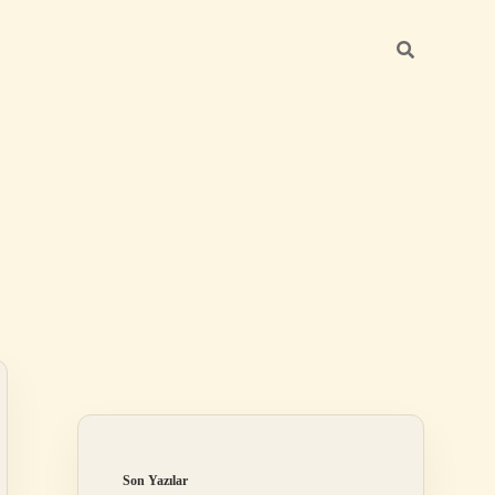
Sidebar
sino güncel giriş
ilbet casino
ilbet yeni giriş
Betexper giriş adresi
betexpe
Son Yazılar