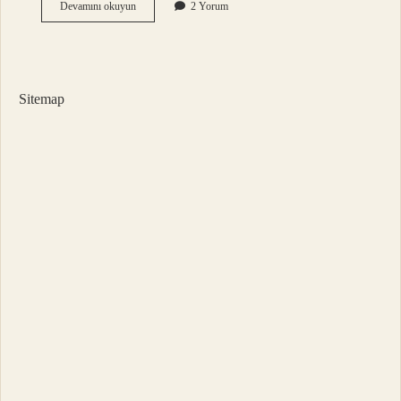
Ardışık
Devamını okuyun
2 Yorum
5
Çift
Sayı
Nedir
Sitemap