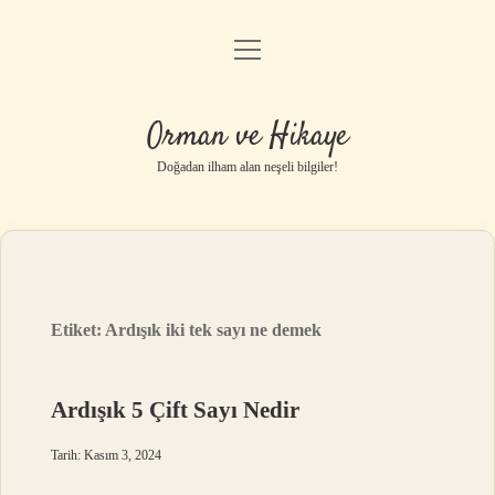
menüyü
Anasayfa
aç
Gizlilik Politikası
Orman ve Hikaye
Yasal Uyarı
Doğadan ilham alan neşeli bilgiler!
Hakkımızda
Etiket:
Ardışık iki tek sayı ne demek
Ardışık 5 Çift Sayı Nedir
Tarih: Kasım 3, 2024