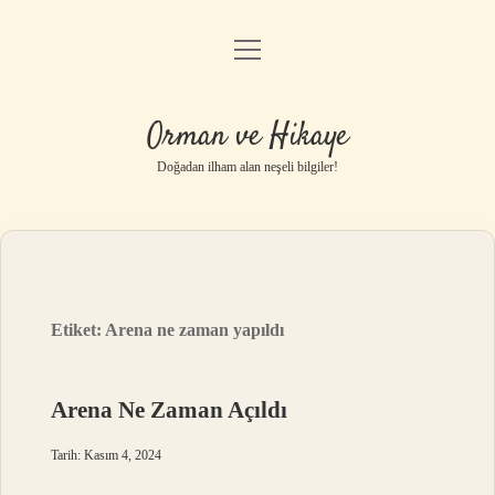
menüyü
Anasayfa
aç
Gizlilik Politikası
Orman ve Hikaye
Yasal Uyarı
Doğadan ilham alan neşeli bilgiler!
Hakkımızda
Etiket:
Arena ne zaman yapıldı
Arena Ne Zaman Açıldı
Tarih: Kasım 4, 2024