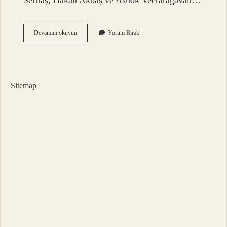
Serttaş, Hakan Akbaş ve Ashok Veeraragavan…
Arena
Devamını okuyun
Yorum Bırak
Ne
Zaman
Açıldı
Sitemap