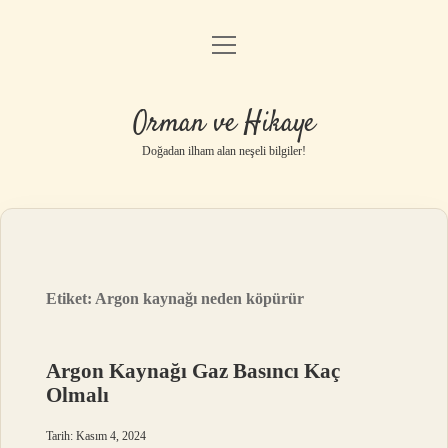
menüyü
Anasayfa
aç
Gizlilik Politikası
Orman ve Hikaye
Yasal Uyarı
Doğadan ilham alan neşeli bilgiler!
Hakkımızda
Etiket:
Argon kaynağı neden köpürür
Argon Kaynağı Gaz Basıncı Kaç
Olmalı
Tarih: Kasım 4, 2024