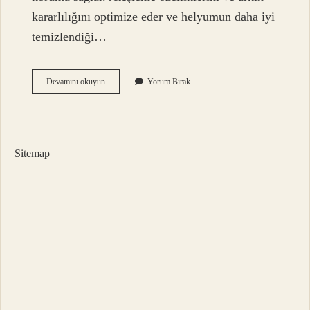
kararlılığını optimize eder ve helyumun daha iyi
temizlendiği…
Argon
Devamını okuyun
Yorum Bırak
Kaynağı
Gaz
Basıncı
Kaç
Olmalı
Sitemap