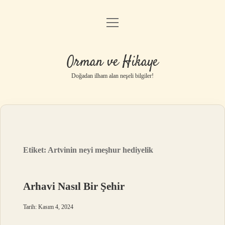
menüyü
Anasayfa
aç
Gizlilik Politikası
Orman ve Hikaye
Yasal Uyarı
Doğadan ilham alan neşeli bilgiler!
Hakkımızda
Etiket:
Artvinin neyi meşhur hediyelik
Arhavi Nasıl Bir Şehir
Tarih: Kasım 4, 2024