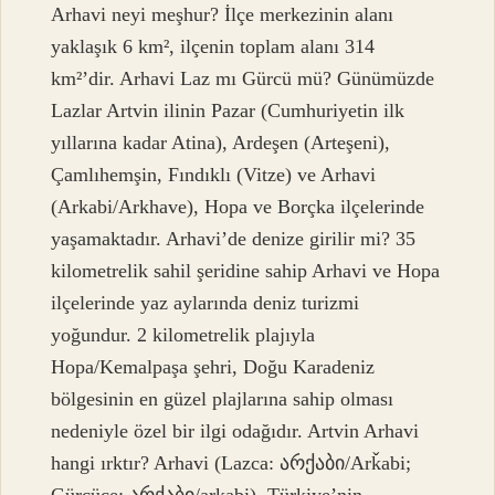
Arhavi neyi meşhur? İlçe merkezinin alanı
yaklaşık 6 km², ilçenin toplam alanı 314
km²’dir. Arhavi Laz mı Gürcü mü? Günümüzde
Lazlar Artvin ilinin Pazar (Cumhuriyetin ilk
yıllarına kadar Atina), Ardeşen (Arteşeni),
Çamlıhemşin, Fındıklı (Vitze) ve Arhavi
(Arkabi/Arkhave), Hopa ve Borçka ilçelerinde
yaşamaktadır. Arhavi’de denize girilir mi? 35
kilometrelik sahil şeridine sahip Arhavi ve Hopa
ilçelerinde yaz aylarında deniz turizmi
yoğundur. 2 kilometrelik plajıyla
Hopa/Kemalpaşa şehri, Doğu Karadeniz
bölgesinin en güzel plajlarına sahip olması
nedeniyle özel bir ilgi odağıdır. Artvin Arhavi
hangi ırktır? Arhavi (Lazca: არქაბი/Arǩabi;