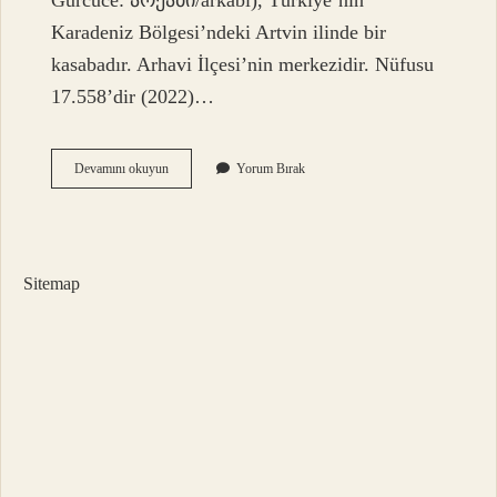
Gürcüce: არქაბი/arkabi), Türkiye’nin
Karadeniz Bölgesi’ndeki Artvin ilinde bir
kasabadır. Arhavi İlçesi’nin merkezidir. Nüfusu
17.558’dir (2022)…
Arhavi
Devamını okuyun
Yorum Bırak
Nasıl
Bir
Şehir
Sitemap