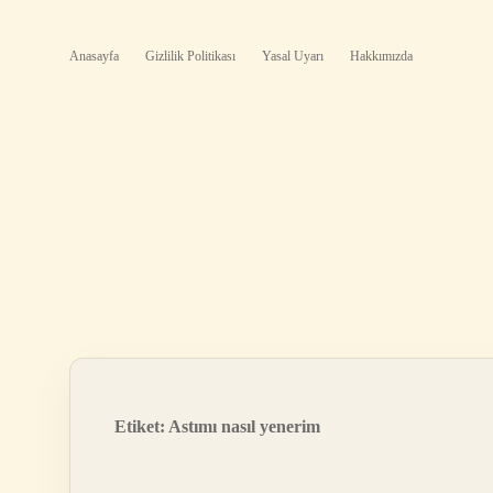
Anasayfa
Gizlilik Politikası
Yasal Uyarı
Hakkımızda
Etiket:
Astımı nasıl yenerim