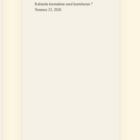
Kafamda kurmaktan nasıl kurtulurum ?
Temmuz 23, 2026