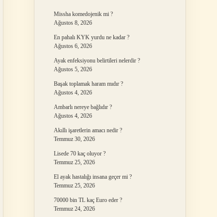
Missha komedojenik mi ?
Ağustos 8, 2026
En pahalı KYK yurdu ne kadar ?
Ağustos 6, 2026
Ayak enfeksiyonu belirtileri nelerdir ?
Ağustos 5, 2026
Başak toplamak haram mıdır ?
Ağustos 4, 2026
Ambarlı nereye bağlıdır ?
Ağustos 4, 2026
Akıllı işaretlerin amacı nedir ?
Temmuz 30, 2026
Lisede 70 kaç oluyor ?
Temmuz 25, 2026
El ayak hastalığı insana geçer mi ?
Temmuz 25, 2026
70000 bin TL kaç Euro eder ?
Temmuz 24, 2026