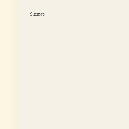
Sitemap