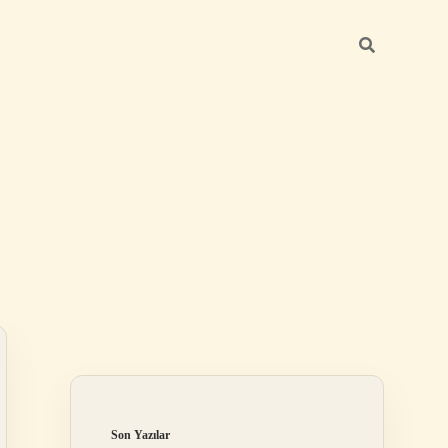
Sidebar
ncel giriş
ilbet casino
ilbet yeni giriş
Betexper giriş adresi
betexper.xyz
m 
Son Yazılar