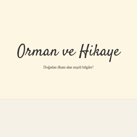
Orman ve Hikaye
Doğadan ilham alan neşeli bilgiler!
betci
vdcasino gü