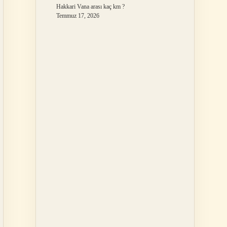
Hakkari Vana arası kaç km ?
Temmuz 17, 2026