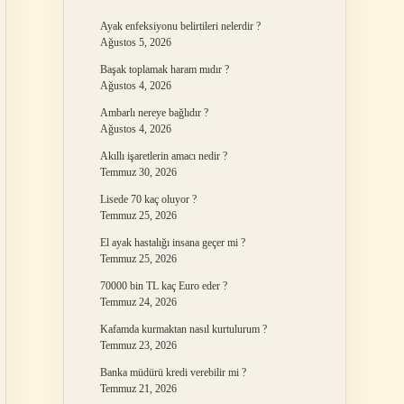
Ayak enfeksiyonu belirtileri nelerdir ?
Ağustos 5, 2026
Başak toplamak haram mıdır ?
Ağustos 4, 2026
Ambarlı nereye bağlıdır ?
Ağustos 4, 2026
Akıllı işaretlerin amacı nedir ?
Temmuz 30, 2026
Lisede 70 kaç oluyor ?
Temmuz 25, 2026
El ayak hastalığı insana geçer mi ?
Temmuz 25, 2026
70000 bin TL kaç Euro eder ?
Temmuz 24, 2026
Kafamda kurmaktan nasıl kurtulurum ?
Temmuz 23, 2026
Banka müdürü kredi verebilir mi ?
Temmuz 21, 2026