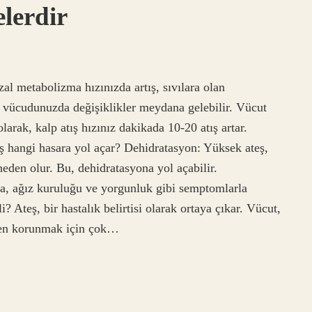
elerdir
al metabolizma hızınızda artış, sıvılara olan
bi vücudunuzda değişiklikler meydana gelebilir. Vücut
olarak, kalp atış hızınız dakikada 10-20 atış artar.
eş hangi hasara yol açar? Dehidratasyon: Yüksek ateş,
eden olur. Bu, dehidratasyona yol açabilir.
a, ağız kuruluğu ve yorgunluk gibi semptomlarla
i? Ateş, bir hastalık belirtisi olarak ortaya çıkar. Vücut,
rden korunmak için çok…