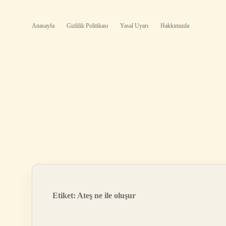
Anasayfa
Gizlilik Politikası
Yasal Uyarı
Hakkımızda
Etiket:
Ateş ne ile oluşur