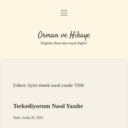
menüyü
Anasayfa
aç
Gizlilik Politikası
Orman ve Hikaye
Yasal Uyarı
Doğadan ilham alan neşeli bilgiler!
Hakkımızda
Etiket:
Ayırt etmek nasıl yazılır TDK
Terkediyorum Nasıl Yazılır
Tarih: Aralık 28, 2024