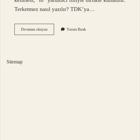
kelimesi, “to” yardımcı fiiliyle birlikte kullanılır.
Terketmez nasıl yazılır? TDK’ya…
Terkediyorum
Devamını okuyun
Yorum Bırak
Nasıl
Yazılır
Sitemap