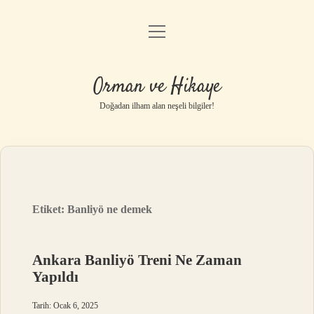
menüyü
Anasayfa
aç
Gizlilik Politikası
Orman ve Hikaye
Yasal Uyarı
Doğadan ilham alan neşeli bilgiler!
Hakkımızda
Etiket:
Banliyö ne demek
Ankara Banliyö Treni Ne Zaman
Yapıldı
Tarih: Ocak 6, 2025