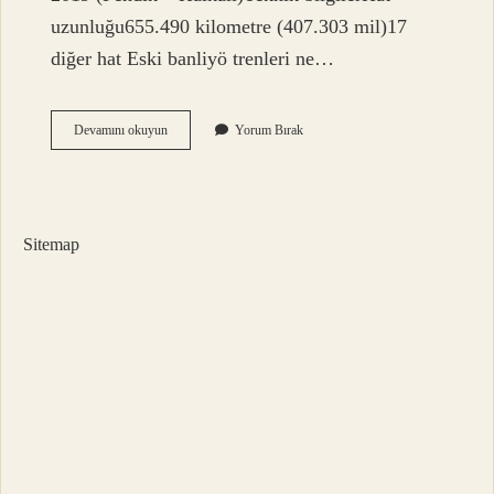
uzunluğu655.490 kilometre (407.303 mil)17
diğer hat Eski banliyö trenleri ne…
Ankara
Devamını okuyun
Yorum Bırak
Banliyö
Treni
Ne
Zaman
Yapıldı
Sitemap