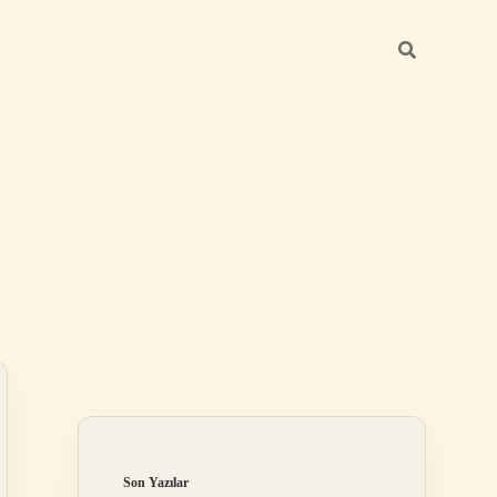
Sidebar
ncel giriş
ilbet casino
ilbet yeni giriş
Betexper giriş adresi
betexper.xyz
m 
Son Yazılar