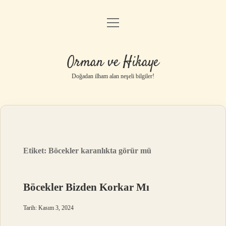
menüyü
Anasayfa
aç
Gizlilik Politikası
Orman ve Hikaye
Yasal Uyarı
Doğadan ilham alan neşeli bilgiler!
Hakkımızda
Etiket:
Böcekler karanlıkta görür mü
Böcekler Bizden Korkar Mı
Tarih: Kasım 3, 2024