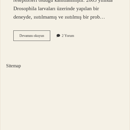
reseptörleri olduğu kanıtlanmıştır. 2003 yılında
Drosophila larvaları üzerinde yapılan bir
deneyde, ısıtılmamış ve ısıtılmış bir prob…
Böcekler
Devamını okuyun
2 Yorum
Bizden
Korkar
Mı
Sitemap