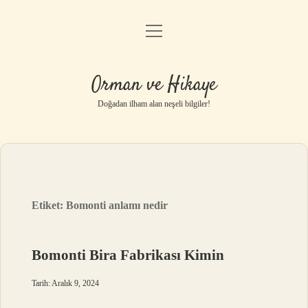
menüyü
Anasayfa
aç
Gizlilik Politikası
Orman ve Hikaye
Yasal Uyarı
Doğadan ilham alan neşeli bilgiler!
Hakkımızda
Etiket:
Bomonti anlamı nedir
Bomonti Bira Fabrikası Kimin
Tarih: Aralık 9, 2024