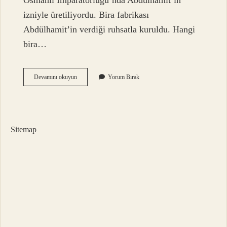
Osmanlı İmparatorluğu’nda Abdülhamit’in
izniyle üretiliyordu. Bira fabrikası
Abdülhamit’in verdiği ruhsatla kuruldu. Hangi
bira…
Bomonti
Devamını okuyun
Yorum Bırak
Bira
Fabrikası
Kimin
Sitemap