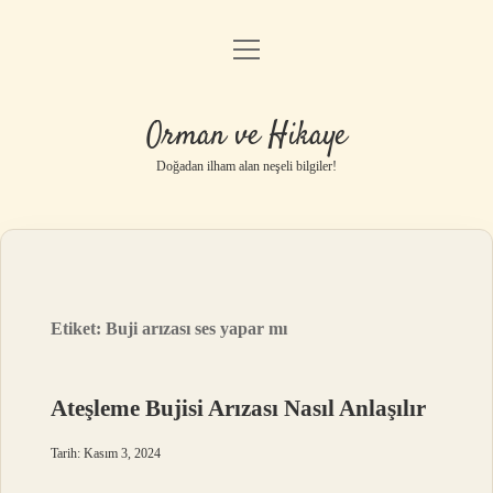
menüyü
Anasayfa
aç
Gizlilik Politikası
Orman ve Hikaye
Yasal Uyarı
Doğadan ilham alan neşeli bilgiler!
Hakkımızda
Etiket:
Buji arızası ses yapar mı
Ateşleme Bujisi Arızası Nasıl Anlaşılır
Tarih: Kasım 3, 2024