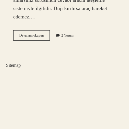
anlarsınız sorusunun cevabı aracın ateşleme
sistemiyle ilgilidir. Buji kırılırsa araç hareket
edemez.…
Ateşleme
Devamını okuyun
2 Yorum
Bujisi
Arızası
Nasıl
Anlaşılır
Sitemap