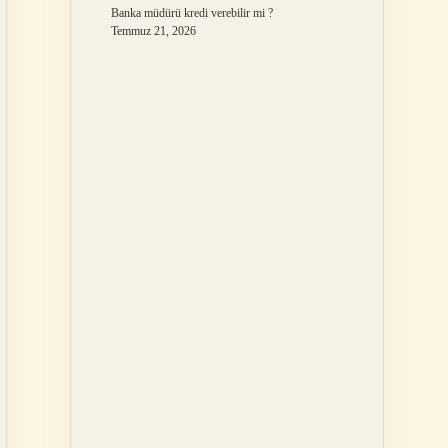
Banka müdürü kredi verebilir mi ?
Temmuz 21, 2026