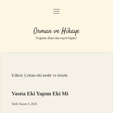
menüyü
Anasayfa
aç
Gizlilik Politikası
Orman ve Hikaye
Yasal Uyarı
Doğadan ilham alan neşeli bilgiler!
Hakkımızda
Etiket:
Çekim eki nedir ve örnek
Vasıta Eki Yapım Eki Mi
Tarih: Kasım 3, 2024