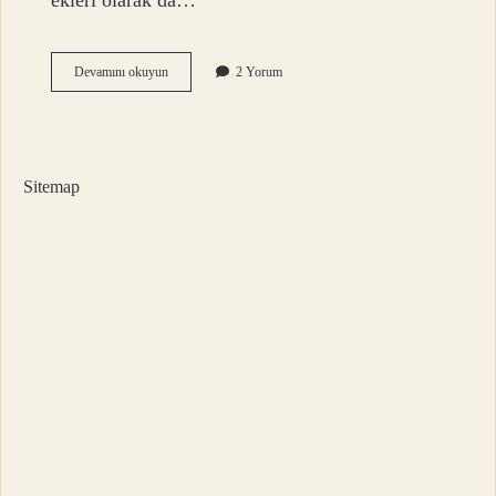
ekleri olarak da…
Vasıta
Devamını okuyun
2 Yorum
Eki
Yapım
Eki
Mi
Sitemap