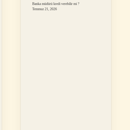
Banka müdürü kredi verebilir mi ?
Temmuz 21, 2026