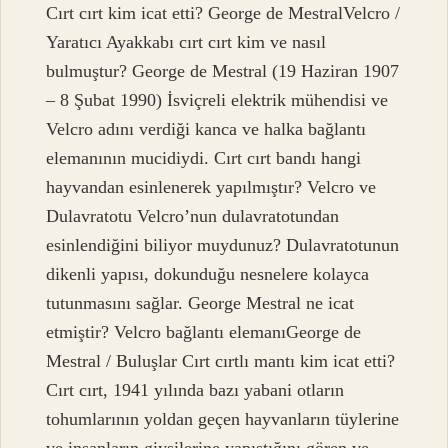
Cırt cırt kim icat etti? George de MestralVelcro /
Yaratıcı Ayakkabı cırt cırt kim ve nasıl
bulmuştur? George de Mestral (19 Haziran 1907
– 8 Şubat 1990) İsviçreli elektrik mühendisi ve
Velcro adını verdiği kanca ve halka bağlantı
elemanının mucidiydi. Cırt cırt bandı hangi
hayvandan esinlenerek yapılmıştır? Velcro ve
Dulavratotu Velcro’nun dulavratotundan
esinlendiğini biliyor muydunuz? Dulavratotunun
dikenli yapısı, dokunduğu nesnelere kolayca
tutunmasını sağlar. George Mestral ne icat
etmiştir? Velcro bağlantı elemanıGeorge de
Mestral / Buluşlar Cırt cırtlı mantı kim icat etti?
Cırt cırt, 1941 yılında bazı yabani otların
tohumlarının yoldan geçen hayvanların tüylerine