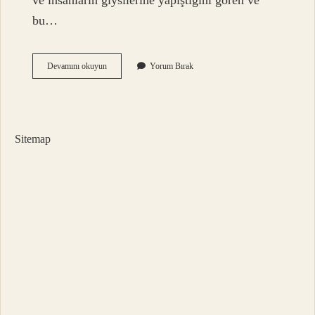
ve insanların giysilerine yapıştığını gören ve
bu…
Cırt
Devamını okuyun
Yorum Bırak
Cırtı
Kim
Ve
Nasıl
Bulmuştur
Sitemap