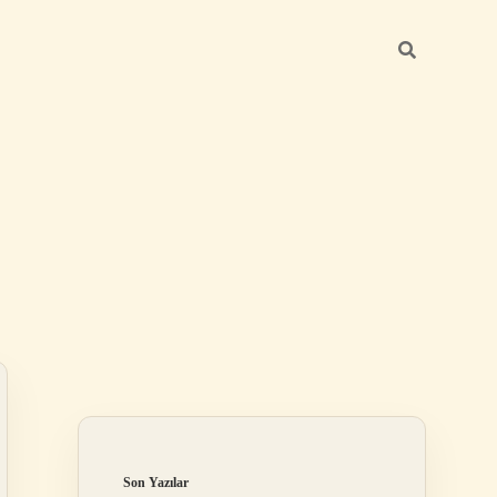
Sidebar
ncel giriş
ilbet casino
ilbet yeni giriş
Betexper giriş adresi
betexper.xyz
m 
Son Yazılar