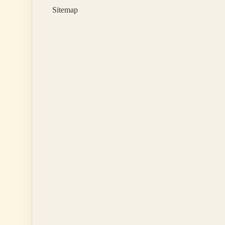
Nasıl
Sitemap
Ayırt
Edilir