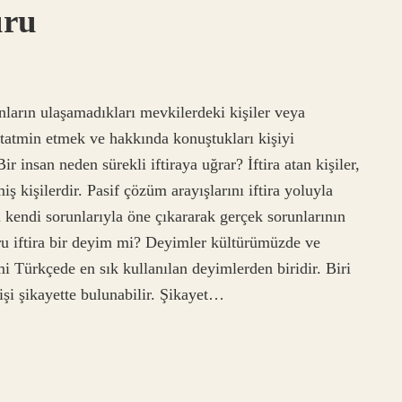
uru
sanların ulaşamadıkları mevkilerdeki kişiler veya
 tatmin etmek ve hakkında konuştukları kişiyi
Bir insan neden sürekli iftiraya uğrar? İftira atan kişiler,
ş kişilerdir. Pasif çözüm arayışlarını iftira yoluyla
i kendi sorunlarıyla öne çıkararak gerçek sorunlarının
ru iftira bir deyim mi? Deyimler kültürümüzde ve
mi Türkçede en sık kullanılan deyimlerden biridir. Biri
kişi şikayette bulunabilir. Şikayet…