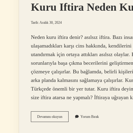
Kuru Iftira Neden K
Tarih: Aralık 30, 2024
Neden kuru iftira denir? asılsız iftira. Bazı in
ulaşamadıkları karşı cins hakkında, kendilerini
utandırmak için ortaya attıkları asılsız olaylar. 
sorunlarıyla başa çıkma becerilerini geliştirmemi
çözmeye çalışırlar. Bu bağlamda, belirli kişiler
arka planda kalmasını sağlamaya çalışırlar. Ku
Türkçede önemli bir yer tutar. Kuru iftira deyi
size iftira atarsa ne yapmalı? İftiraya uğrayan 
Kuru
Devamını okuyun
Yorum Bırak
Iftira
Neden
Kuru