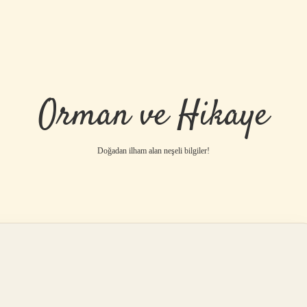
Orman ve Hikaye
Doğadan ilham alan neşeli bilgiler!
betci
vdcasino g