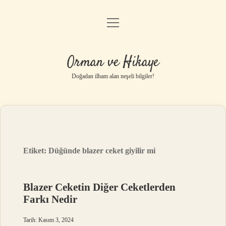
menüyü
Anasayfa
aç
Gizlilik Politikası
Orman ve Hikaye
Yasal Uyarı
Doğadan ilham alan neşeli bilgiler!
Hakkımızda
Etiket:
Düğünde blazer ceket giyilir mi
Blazer Ceketin Diğer Ceketlerden
Farkı Nedir
Tarih: Kasım 3, 2024