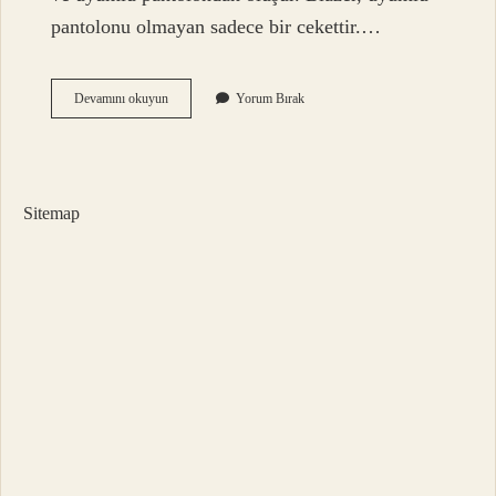
pantolonu olmayan sadece bir cekettir.…
Blazer
Devamını okuyun
Yorum Bırak
Ceketin
Diğer
Ceketlerden
Farkı
Nedir
Sitemap