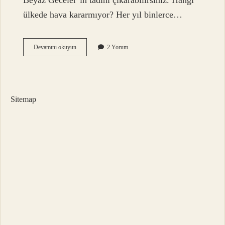
Beyaz Geceler’in tadını çıkarabilirsiniz. Hangi
ülkede hava kararmıyor? Her yıl binlerce…
Beyaz
Devamını okuyun
2 Yorum
Geceler
Hangi
Ülkelerde
Var
Sitemap