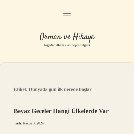
menüyü
Anasayfa
aç
Gizlilik Politikası
Orman ve Hikaye
Yasal Uyarı
Doğadan ilham alan neşeli bilgiler!
Hakkımızda
Etiket:
Dünyada gün ilk nerede başlar
Beyaz Geceler Hangi Ülkelerde Var
Tarih: Kasım 3, 2024