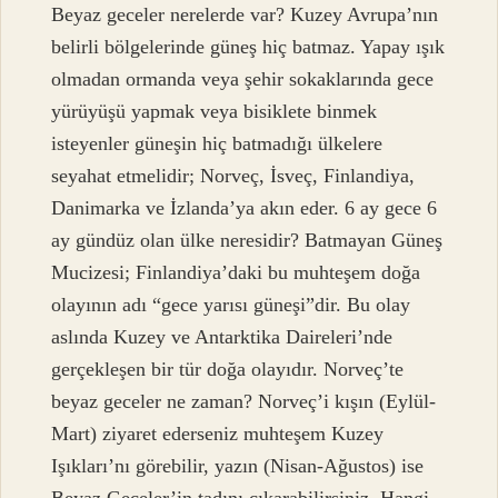
Beyaz geceler nerelerde var? Kuzey Avrupa’nın
belirli bölgelerinde güneş hiç batmaz. Yapay ışık
olmadan ormanda veya şehir sokaklarında gece
yürüyüşü yapmak veya bisiklete binmek
isteyenler güneşin hiç batmadığı ülkelere
seyahat etmelidir; Norveç, İsveç, Finlandiya,
Danimarka ve İzlanda’ya akın eder. 6 ay gece 6
ay gündüz olan ülke neresidir? Batmayan Güneş
Mucizesi; Finlandiya’daki bu muhteşem doğa
olayının adı “gece yarısı güneşi”dir. Bu olay
aslında Kuzey ve Antarktika Daireleri’nde
gerçekleşen bir tür doğa olayıdır. Norveç’te
beyaz geceler ne zaman? Norveç’i kışın (Eylül-
Mart) ziyaret ederseniz muhteşem Kuzey
Işıkları’nı görebilir, yazın (Nisan-Ağustos) ise