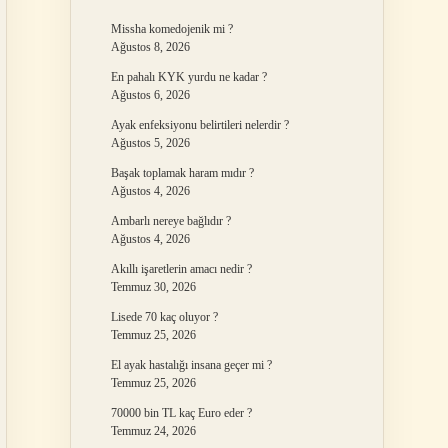
Missha komedojenik mi ?
Ağustos 8, 2026
En pahalı KYK yurdu ne kadar ?
Ağustos 6, 2026
Ayak enfeksiyonu belirtileri nelerdir ?
Ağustos 5, 2026
Başak toplamak haram mıdır ?
Ağustos 4, 2026
Ambarlı nereye bağlıdır ?
Ağustos 4, 2026
Akıllı işaretlerin amacı nedir ?
Temmuz 30, 2026
Lisede 70 kaç oluyor ?
Temmuz 25, 2026
El ayak hastalığı insana geçer mi ?
Temmuz 25, 2026
70000 bin TL kaç Euro eder ?
Temmuz 24, 2026