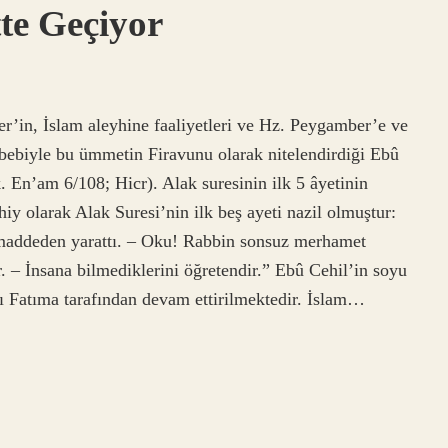
te Geçiyor
’in, İslam aleyhine faaliyetleri ve Hz. Peygamber’e ve
sebebiyle bu ümmetin Firavunu olarak nitelendirdiği Ebû
. En’am 6/108; Hicr). Alak suresinin ilk 5 âyetinin
 olarak Alak Suresi’nin ilk beş ayeti nazil olmuştur:
 maddeden yarattı. – Oku! Rabbin sonsuz merhamet
. – İnsana bilmediklerini öğretendir.” Ebû Cehil’in soyu
 Fatıma tarafından devam ettirilmektedir. İslam…