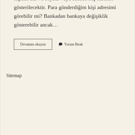
gösterilecektir. Para gönderdiğim kişi adresimi
görebilir mi? Bankadan bankaya değişiklik
gösterebilir ancak…
Havale
Devamını okuyun
Yorum Bırak
Yapınca
Hangi
Bilgiler
Görünür
Sitemap