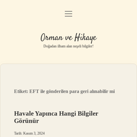
menüyü
Anasayfa
aç
Gizlilik Politikası
Orman ve Hikaye
Yasal Uyarı
Doğadan ilham alan neşeli bilgiler!
Hakkımızda
Etiket:
EFT ile gönderilen para geri alınabilir mi
Havale Yapınca Hangi Bilgiler
Görünür
Tarih: Kasım 3, 2024