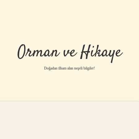
Orman ve Hikaye
Doğadan ilham alan neşeli bilgiler!
betci
vdcasino gü