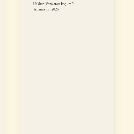
Hakkari Vana arası kaç km ?
Temmuz 17, 2026