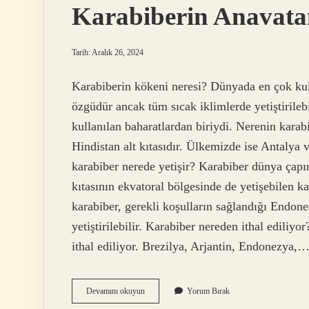
Karabiberin Anavatan
Tarih: Aralık 26, 2024
Karabiberin kökeni neresi? Dünyada en çok kull
özgüdür ancak tüm sıcak iklimlerde yetiştirilebi
kullanılan baharatlardan biriydi. Nerenin karab
Hindistan alt kıtasıdır. Ülkemizde ise Antalya v
karabiber nerede yetişir? Karabiber dünya çapı
kıtasının ekvatoral bölgesinde de yetişebilen ka
karabiber, gerekli koşulların sağlandığı Endone
yetiştirilebilir. Karabiber nereden ithal ediliy
ithal ediliyor. Brezilya, Arjantin, Endonezya,
Karabiberin
Devamını okuyun
Yorum Bırak
Anavatanı