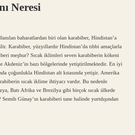
ı Neresi
anılan baharatlardan biri olan karabiber, Hindistan’a
lir. Karabiber, yüzyıllardır Hindistan’da tıbbi amaçlarla
iberi meşhur? Sıcak iklimleri seven karabiberin kökeni
e Akdeniz’in bazı bölgelerinde yetiştirilmektedir. En iyi
nda çoğunlukla Hindistan alt kıtasında yetişir. Amerika
rabiberin sıcak iklime ihtiyacı vardır. Bu nedenle
zya, Batı Afrika ve Brezilya gibi birçok sıcak ülkede
or? Semih Günay’ın karabiberi tane halinde yurtdışından
…