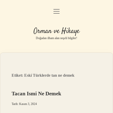
menüyü
Anasayfa
aç
Gizlilik Politikası
Orman ve Hikaye
Yasal Uyarı
Doğadan ilham alan neşeli bilgiler!
Hakkımızda
Etiket:
Eski Türklerde tan ne demek
Tacan Ismi Ne Demek
Tarih: Kasım 3, 2024