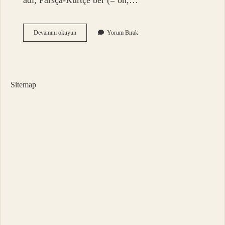
adı, Farsça-Kürtçe ber (= ön,…
Tacan
Devamını okuyun
Yorum Bırak
Ismi
Ne
Demek
Sitemap