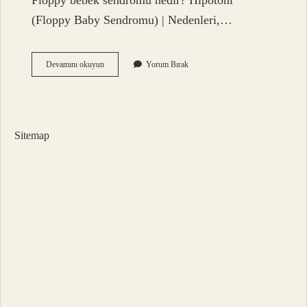
Floppy bebek sendromu nedir? Hipotoni
(Floppy Baby Sendromu) | Nedenleri,…
Tembel
Devamını okuyun
Yorum Bırak
Bebek
Nedir
Sitemap