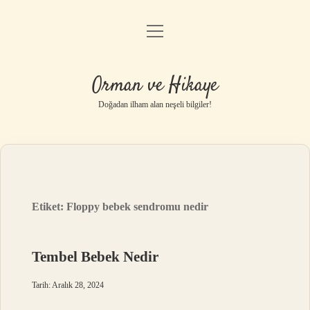
menüyü
Anasayfa
aç
Gizlilik Politikası
Orman ve Hikaye
Yasal Uyarı
Doğadan ilham alan neşeli bilgiler!
Hakkımızda
Etiket:
Floppy bebek sendromu nedir
Tembel Bebek Nedir
Tarih: Aralık 28, 2024