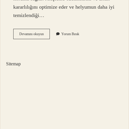
kararlılığını optimize eder ve helyumun daha iyi
temizlendiği…
Argon
Devamını okuyun
Yorum Bırak
Kaynağı
Gaz
Basıncı
Kaç
Olmalı
Sitemap