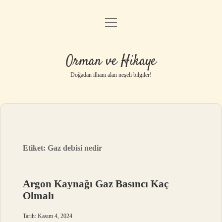
menüyü
Anasayfa
aç
Gizlilik Politikası
Orman ve Hikaye
Yasal Uyarı
Doğadan ilham alan neşeli bilgiler!
Hakkımızda
Etiket:
Gaz debisi nedir
Argon Kaynağı Gaz Basıncı Kaç
Olmalı
Tarih: Kasım 4, 2024