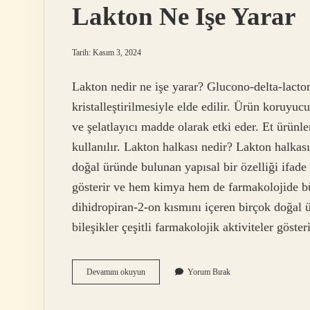
Lakton Ne Işe Yarar
Tarih: Kasım 3, 2024
Lakton nedir ne işe yarar? Glucono-delta-lacto
kristalleştirilmesiyle elde edilir. Ürün koruyuc
ve şelatlayıcı madde olarak etki eder. Et ürünl
kullanılır. Lakton halkası nedir? Lakton halkası
doğal üründe bulunan yapısal bir özelliği ifade e
gösterir ve hem kimya hem de farmakolojide büy
dihidropiran-2-on kısmını içeren birçok doğal ü
bileşikler çeşitli farmakolojik aktiviteler gö
Lakton
Devamını okuyun
Yorum Bırak
Ne
Işe
Yarar