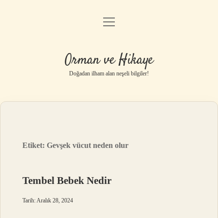
menüyü
Anasayfa
aç
Gizlilik Politikası
Orman ve Hikaye
Yasal Uyarı
Doğadan ilham alan neşeli bilgiler!
Hakkımızda
Etiket:
Gevşek vücut neden olur
Tembel Bebek Nedir
Tarih: Aralık 28, 2024