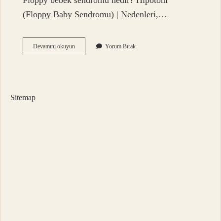
Floppy bebek sendromu nedir? Hipotoni
(Floppy Baby Sendromu) | Nedenleri,…
Tembel
Devamını okuyun
Yorum Bırak
Bebek
Nedir
Sitemap