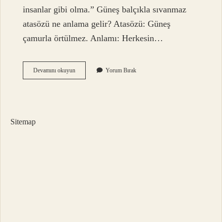
insanlar gibi olma.” Güneş balçıkla sıvanmaz
atasözü ne anlama gelir? Atasözü: Güneş
çamurla örtülmez. Anlamı: Herkesin…
Ne
Devamını okuyun
Yorum Bırak
Oldum
Dememeli
Ne
Olacağım
Demeli
Sitemap
Ne
Anlama
Gelir