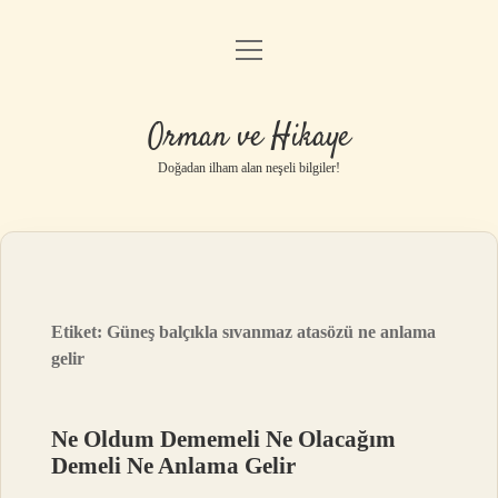
menüyü
Anasayfa
aç
Gizlilik Politikası
Orman ve Hikaye
Yasal Uyarı
Doğadan ilham alan neşeli bilgiler!
Hakkımızda
Etiket:
Güneş balçıkla sıvanmaz atasözü ne anlama
gelir
Ne Oldum Dememeli Ne Olacağım
Demeli Ne Anlama Gelir