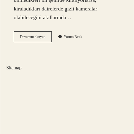
bilmedikleri bir şehirde kiralıyorlarsa,
kiraladıkları dairelerde gizli kameralar
olabileceğini akıllarında…
Günlük
Devamını okuyun
Yorum Bırak
Kiralık
Daire
Mi
Otel
Mi
Sitemap