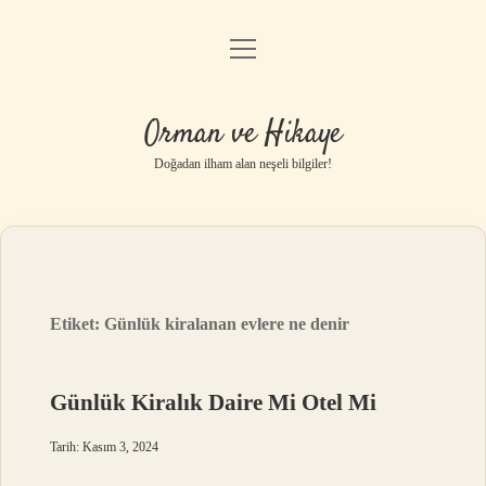
menüyü
Anasayfa
aç
Gizlilik Politikası
Orman ve Hikaye
Yasal Uyarı
Doğadan ilham alan neşeli bilgiler!
Hakkımızda
Etiket:
Günlük kiralanan evlere ne denir
Günlük Kiralık Daire Mi Otel Mi
Tarih: Kasım 3, 2024