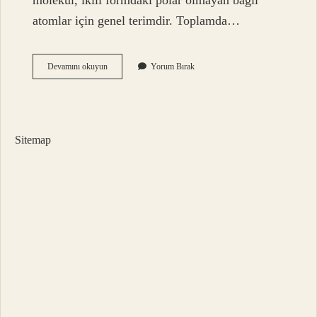
molekül, ikili formdaki polar olmayan bağlı
atomlar için genel terimdir. Toplamda…
Moleküler
Devamını okuyun
Yorum Bırak
Yapı
Nedir
Örnek
Sitemap