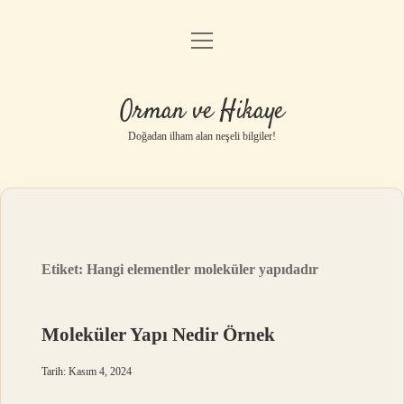
menüyü
Anasayfa
aç
Gizlilik Politikası
Orman ve Hikaye
Yasal Uyarı
Doğadan ilham alan neşeli bilgiler!
Hakkımızda
Etiket:
Hangi elementler moleküler yapıdadır
Moleküler Yapı Nedir Örnek
Tarih: Kasım 4, 2024