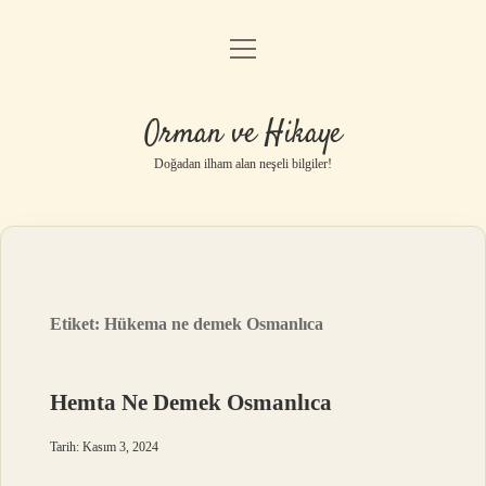
menüyü
Anasayfa
aç
Gizlilik Politikası
Orman ve Hikaye
Yasal Uyarı
Doğadan ilham alan neşeli bilgiler!
Hakkımızda
Etiket:
Hükema ne demek Osmanlıca
Hemta Ne Demek Osmanlıca
Tarih: Kasım 3, 2024