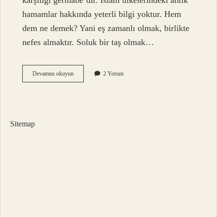
karşılığı germâbe’dir. İslam ülkelerindeki antik
hamamlar hakkında yeterli bilgi yoktur. Hem
dem ne demek? Yani eş zamanlı olmak, birlikte
nefes almaktır. Soluk bir taş olmak…
Hemta
Devamını okuyun
2 Yorum
Ne
Demek
Osmanlıca
Sitemap