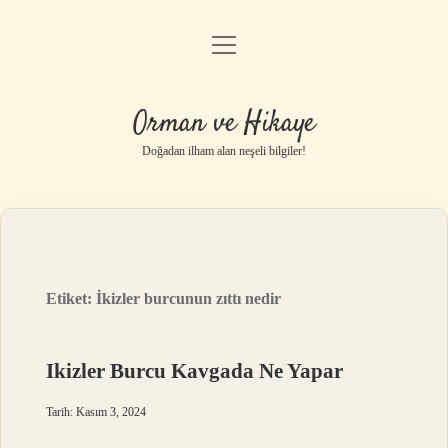
menüyü
Anasayfa
aç
Gizlilik Politikası
Orman ve Hikaye
Yasal Uyarı
Doğadan ilham alan neşeli bilgiler!
Hakkımızda
Etiket:
İkizler burcunun zıttı nedir
Ikizler Burcu Kavgada Ne Yapar
Tarih: Kasım 3, 2024