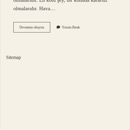
olmalarıdır. En kötü şey, bir konuda kararsız
olmalarıdır. Hava…
Ikizler
Devamını okuyun
Yorum Bırak
Burcu
Kavgada
Ne
Yapar
Sitemap