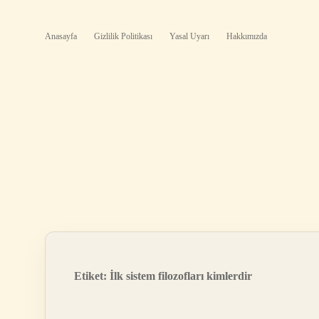
Anasayfa
Gizlilik Politikası
Yasal Uyarı
Hakkımızda
Etiket:
İlk sistem filozofları kimlerdir