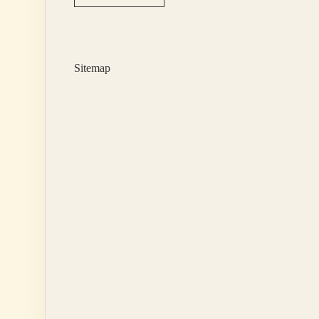
Yunanda
Sokrates
Öncesi
Ilk
Filozoflar
Sitemap
Hangi
Konuyu
Ele
Almışlardır