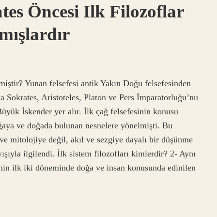
es Öncesi Ilk Filozoflar
mışlardır
miştir? Yunan felsefesi antik Yakın Doğu felsefesinden
nda Sokrates, Aristoteles, Platon ve Pers İmparatorluğu’nu
üyük İskender yer alır. İlk çağ felsefesinin konusu
aya ve doğada bulunan nesnelere yönelmişti. Bu
 ve mitolojiye değil, akıl ve sezgiye dayalı bir düşünme
ışıyla ilgilendi. İlk sistem filozofları kimlerdir? 2- Aynı
inin ilk iki döneminde doğa ve insan konusunda edinilen