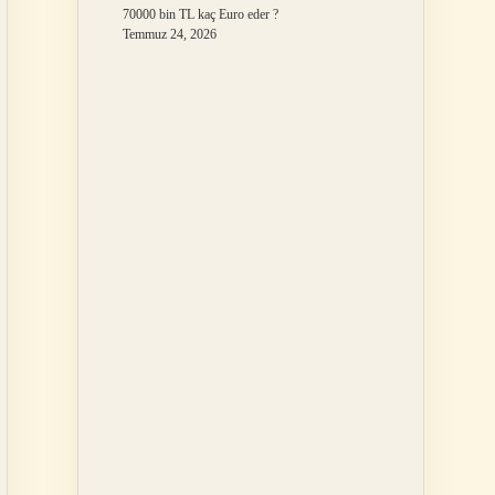
70000 bin TL kaç Euro eder ?
Temmuz 24, 2026