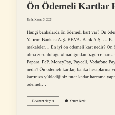
Ön Ödemeli Kartlar H
Tarih: Kasım 3, 2024
Hangi bankalarda ön ödemeli kart var? Ön öde
Yatırım Bankası A.Ş. BBVA. Bank A.Ş. … Pap
makaleler… En iyi ön ödemeli kart nedir? Ön ö
olma zorunluluğu olmadığından özgürce harcama
Papara, PeP, MoneyPay, Paycell, Vodafone Pay, 
nedir? Ön ödemeli kartlar, banka hesaplarına ve 
kartınıza yüklediğiniz tutar kadar harcama ya
ödemeli…
Ön
Devamını okuyun
Yorum Bırak
Ödemeli
Kartlar
Hangileri