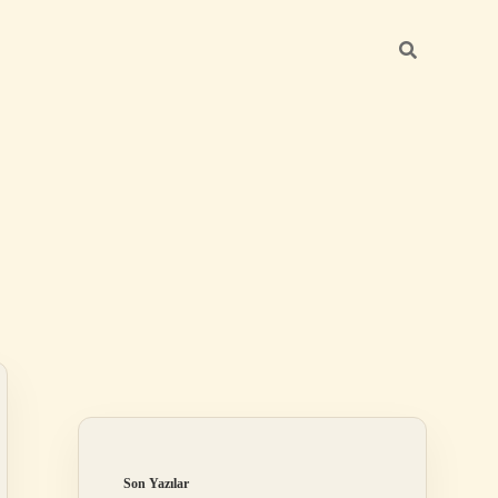
Sidebar
cel giriş
ilbet casino
ilbet yeni giriş
Betexper giriş adresi
betexper.xyz
m e
Son Yazılar