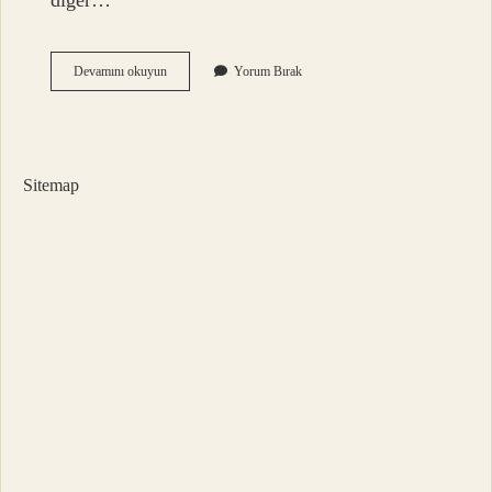
diğer…
Iphonedan
Devamını okuyun
Yorum Bırak
Ne
Kadar
Ötv
Alınıyor
Sitemap