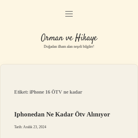
menüyü
Anasayfa
aç
Gizlilik Politikası
Orman ve Hikaye
Yasal Uyarı
Doğadan ilham alan neşeli bilgiler!
Hakkımızda
Etiket:
iPhone 16 ÖTV ne kadar
Iphonedan Ne Kadar Ötv Alınıyor
Tarih: Aralık 23, 2024