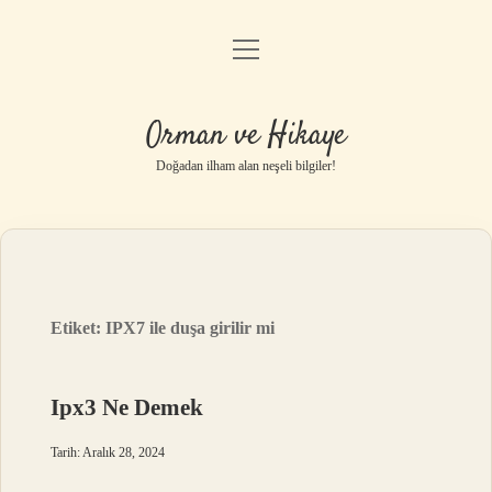
menüyü
Anasayfa
aç
Gizlilik Politikası
Orman ve Hikaye
Yasal Uyarı
Doğadan ilham alan neşeli bilgiler!
Hakkımızda
Etiket:
IPX7 ile duşa girilir mi
Ipx3 Ne Demek
Tarih: Aralık 28, 2024