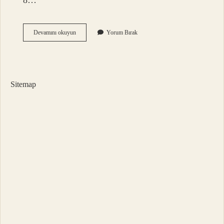
8…
Ipx3
Devamını okuyun
Yorum Bırak
Ne
Demek
Sitemap