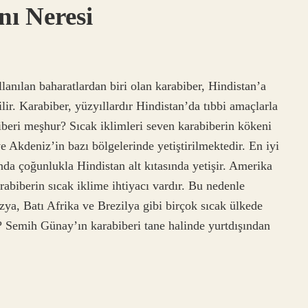
ı Neresi
anılan baharatlardan biri olan karabiber, Hindistan’a
lir. Karabiber, yüzyıllardır Hindistan’da tıbbi amaçlarla
iberi meşhur? Sıcak iklimleri seven karabiberin kökeni
e Akdeniz’in bazı bölgelerinde yetiştirilmektedir. En iyi
nda çoğunlukla Hindistan alt kıtasında yetişir. Amerika
rabiberin sıcak iklime ihtiyacı vardır. Bu nedenle
zya, Batı Afrika ve Brezilya gibi birçok sıcak ülkede
or? Semih Günay’ın karabiberi tane halinde yurtdışından
…