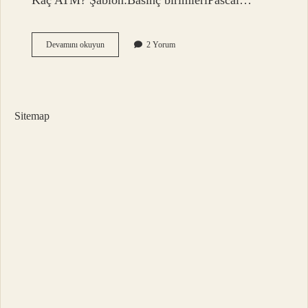
Kaç ATM? Şablon:Basınç birimleriPascal…
Pascal
Devamını okuyun
2 Yorum
Enerji
Birimi
Midir
Sitemap