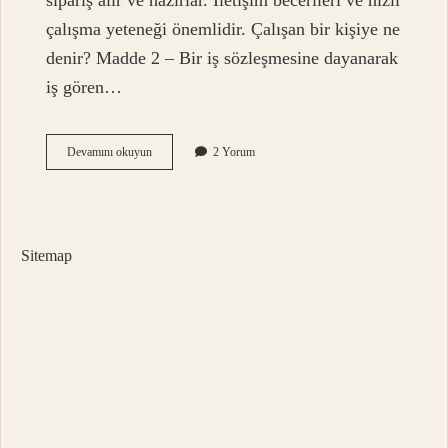
sipariş alır ve hazırlar. İletişim becerileri ve hızlı
çalışma yeteneği önemlidir. Çalışan bir kişiye ne
denir? Madde 2 – Bir iş sözleşmesine dayanarak
iş gören…
Kafede
Devamını okuyun
2 Yorum
Çalışan
Kıza
Ne
Denir
Sitemap