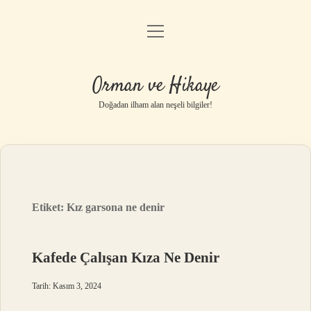
menüyü
Anasayfa
aç
Gizlilik Politikası
Orman ve Hikaye
Yasal Uyarı
Doğadan ilham alan neşeli bilgiler!
Hakkımızda
Etiket:
Kız garsona ne denir
Kafede Çalışan Kıza Ne Denir
Tarih: Kasım 3, 2024