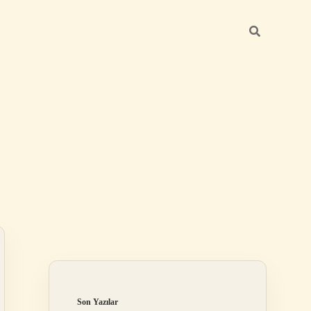
Sidebar
ncel giriş
ilbet casino
ilbet yeni giriş
Betexper giriş adresi
betexper.xyz
m e
Son Yazılar