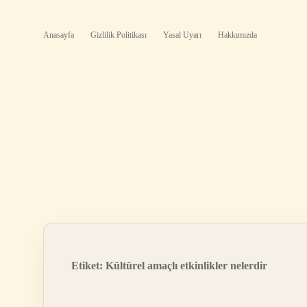
Anasayfa
Gizlilik Politikası
Yasal Uyarı
Hakkımızda
Etiket:
Kültürel amaçlı etkinlikler nelerdir