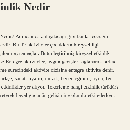
kinlik Nedir
k Nedir? Adından da anlaşılacağı gibi bunlar çocuğun
dir. Bu tür aktiviteler çocukların bireysel ilgi
 çıkarmayı amaçlar. Bütünleştirilmiş bireysel etkinlik
riz: Entegre aktiviteler, uygun geçişler sağlanarak birkaç
nme sürecindeki aktivite dizisine entegre aktivite denir.
ürkçe, sanat, tiyatro, müzik, beden eğitimi, oyun, fen,
tkinlikler yer alıyor. Tekerleme hangi etkinlik türüdür?
reterek hayal gücünün gelişimine olumlu etki ederken,