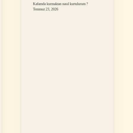
Kafamda kurmaktan nasıl kurtulurum ?
Temmuz 23, 2026