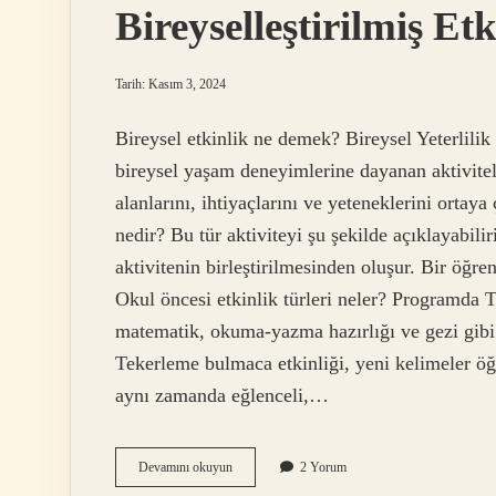
Bireyselleştirilmiş Et
Tarih: Kasım 3, 2024
Bireysel etkinlik ne demek? Bireysel Yeterlili
bireysel yaşam deneyimlerine dayanan aktiviteler
alanlarını, ihtiyaçlarını ve yeteneklerini ortaya
nedir? Bu tür aktiviteyi şu şekilde açıklayabili
aktivitenin birleştirilmesinden oluşur. Bir öğre
Okul öncesi etkinlik türleri neler? Programda T
matematik, okuma-yazma hazırlığı ve gezi gibi e
Tekerleme bulmaca etkinliği, yeni kelimeler öğ
aynı zamanda eğlenceli,…
Bireyselleştirilmiş
Devamını okuyun
2 Yorum
Etkinlik