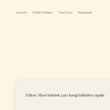
Anasayfa
Gizlilik Politikası
Yasal Uyarı
Hakkımızda
Etiket:
Mavi kelebek çayı hangi bitkiden yapılır