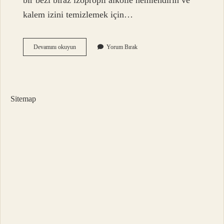
bir bezi biraz izopropil alkolle nemlendirin ve
kalem izini temizlemek için…
Sabit
Devamını okuyun
Yorum Bırak
Kalem
Ne
Işe
Yarar
Sitemap