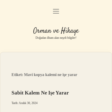
menüyü
Anasayfa
aç
Gizlilik Politikası
Orman ve Hikaye
Yasal Uyarı
Doğadan ilham alan neşeli bilgiler!
Hakkımızda
Etiket:
Mavi kopya kalemi ne işe yarar
Sabit Kalem Ne Işe Yarar
Tarih: Aralık 30, 2024